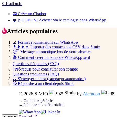
Chatbots
📟 Créer un Chatbot
📖 [SHOPIFY] Acheter via le catalogue dans WhatsApp
Articles populaires
📐 Format et dimensions sur WhatsApp
👨‍👩‍👦‍👦 Importer des contacts via CSV dans Simio
😴 Message automatique lors de votre absence
📚 Comment créer un template WhatsApp seul
Questions fréquentes (FAQ)
ℹ️ Pré-requis pour configurer son compte
Questions fréquentes (FAQ)
👀 S'envoyer un test (campagne/automation)
👋 Répondre à un client depuis Simio
© 2026 SIMIO
by
Alcmeon
→ Conditions générales
→ Politique de confidentialité
Expand