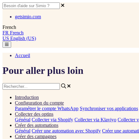
getsimio.com
French
FR
French
US
English (US)
Accueil
Pour aller plus loin
Introduction
Configuration du compte
Paramétrer le compte WhatsApp
Synchroniser vos applications
Collecter des optins
Général
Collecter via Shopify
Collecter via Klaviyo
Collecter 
Créer des automations
Général
Créer une automation avec Shopify
Créer une automat
Créer des campagnes