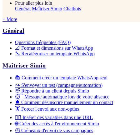
Pour aller plus loin
Général
Maîtriser Simio
Chatbots
+ More
Général
Questions fréquentes (FAQ)
📐 Format et dimensions sur WhatsApp
🔧 Recatégoriser un template WhatsApp
Maîtriser Simio
📚 Comment créer un template WhatsApp seul
👀 S'envoyer un test (campagne/automation)
👋 Répondre à un client depuis Simio
😴 Message automatique lors de votre absence
🔕 Comment désinscrire manuellement un contact
🏋️ Forcer l'envoi aux non-optins
🧙‍♂️ Insérer des variables dans une URL
🌐 Créer des accès à l'environnement Simio
🕓 Créneaux d'envoi de vos campagnes