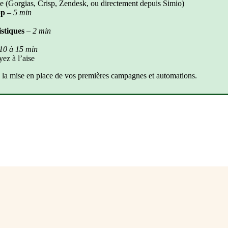
ce
(
Gorgias
,
Crisp
,
Zendesk
,
ou
directement
depuis
Simio
)
pp
–
5
min
istiques
–
2
min
10
à
15
min
yez
à
l
’
aise
la
mise
en
place
de
vos
premi
è
res
campagnes
et
automations
.