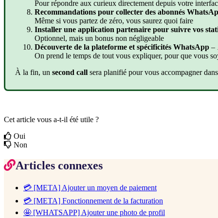
Pour
r
é
pondre
aux
curieux
directement
depuis
votre
interfa
Recommandations
pour
collecter
des
abonn
é
s
WhatsA
M
ê
me
si
vous
partez
de
z
é
ro
,
vous
saurez
quoi
faire
Installer
une
application
partenaire
pour
suivre
vos
stat
Optionnel
,
mais
un
bonus
non
n
é
gligeable
D
é
couverte
de
la
plateforme
et
sp
é
cificit
é
s
WhatsApp
–
On
prend
le
temps
de
tout
vous
expliquer
,
pour
que
vous
so
À
la
fin
,
un
second
call
sera
planifi
é
pour
vous
accompagner
dans
Cet article vous a-t-il été utile ?
Oui
Non
Articles connexes
💳 [META] Ajouter un moyen de paiement
💳 [META] Fonctionnement de la facturation
🤩 [WHATSAPP] Ajouter une photo de profil