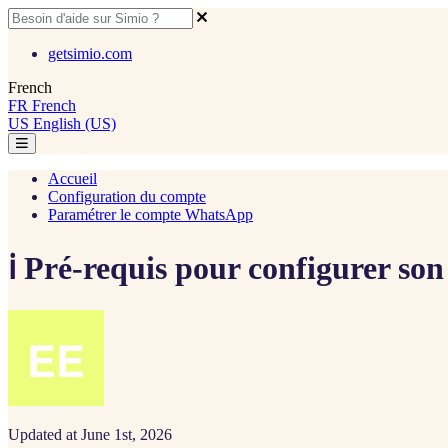
getsimio.com
French
FR
French
US
English (US)
Accueil
Configuration du compte
Paramétrer le compte WhatsApp
ℹ️ Pré-requis pour configurer so
Updated at June 1st, 2026