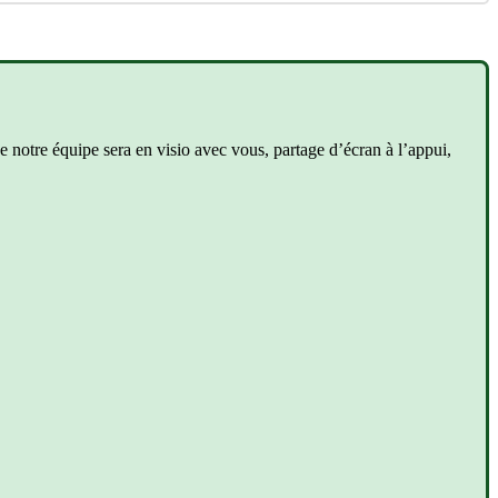
e
notre
é
quipe
sera
en
visio
avec
vous
,
partage
d
’
é
cran
à
l
’
appui
,