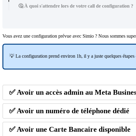
🤔 À quoi s'attendre lors de votre call de configuration ?
Vous
avez
une
configuration
pr
é
vue
avec
Simio
?
Nous
sommes
supe

La
configuration
prend
environ
1h
,
il
y
a
juste
quelques
é
tapes
✅
Avoir
un
acc
è
s
admin
au
Meta
Busine
✅
Avoir
un
num
é
ro
de
t
é
l
é
phone
d
é
di
é
✅
Avoir
une
Carte
Bancaire
disponible