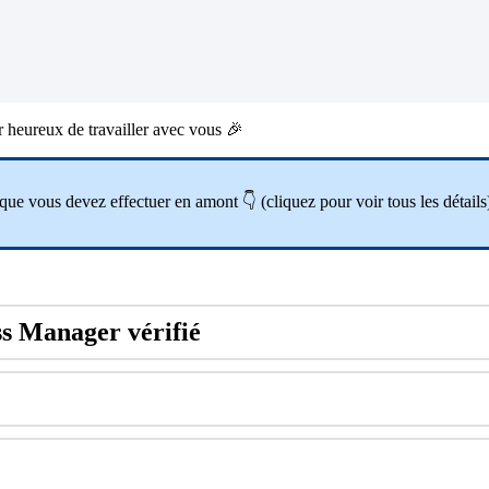
r
heureux
de
travailler
avec
vous

que
vous
devez
effectuer
en
amont

(
cliquez
pour
voir
tous
les
d
é
tails
ss
Manager
v
é
rifi
é