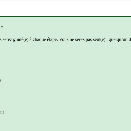
?
s
serez
guid
é
(
e
)
à
chaque
é
tape
.
Vous
ne
serez
pas
seul
(
e
)
:
quelqu
’
un
d
s
nt