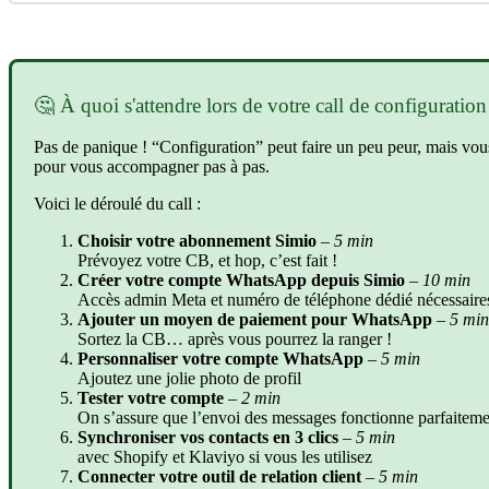

À
quoi
s
'
attendre
lors
de
votre
call
de
configuration
Pas
de
panique
!
“
Configuration
”
peut
faire
un
peu
peur
,
mais
vou
pour
vous
accompagner
pas
à
pas
.
Voici
le
d
é
roul
é
du
call
:
Choisir
votre
abonnement
Simio
–
5
min
Pr
é
voyez
votre
CB
,
et
hop
,
c
’
est
fait
!
Cr
é
er
votre
compte
WhatsApp
depuis
Simio
–
10
min
Acc
è
s
admin
Meta
et
num
é
ro
de
t
é
l
é
phone
d
é
di
é
n
é
cessaire
Ajouter
un
moyen
de
paiement
pour
WhatsApp
–
5
min
Sortez
la
CB
…
apr
è
s
vous
pourrez
la
ranger
!
Personnaliser
votre
compte
WhatsApp
–
5
min
Ajoutez
une
jolie
photo
de
profil
Tester
votre
compte
–
2
min
On
s
’
assure
que
l
’
envoi
des
messages
fonctionne
parfaiteme
Synchroniser
vos
contacts
en
3
clics
–
5
min
avec
Shopify
et
Klaviyo
si
vous
les
utilisez
Connecter
votre
outil
de
relation
client
–
5
min